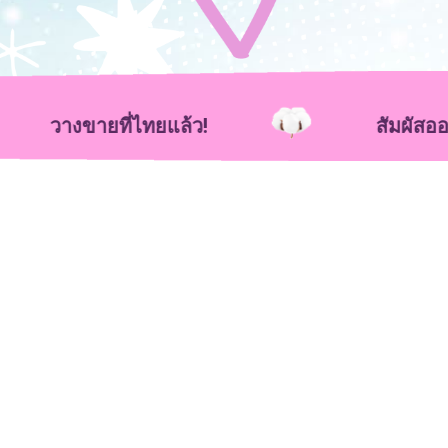
งขายที่ไทยแล้ว!
สัมผัสออร์แกนิก