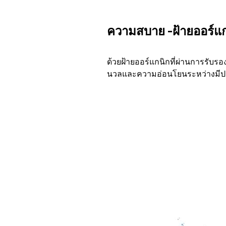
ความสบาย -ฝ้ายออร์แ
ด้วยฝ้ายออร์แกนิกที่ผ่านการรับร
นวลและความอ่อนโยนระหว่างมีปร