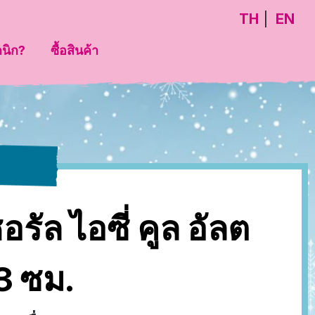
TH
EN
กนิก?
ซื้อสินค้า
รัล ไอซี่ คูล อัลต
23 ซม.