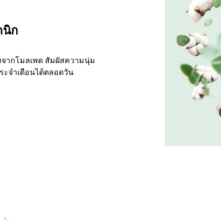
กนิก
องจากโมลเพด สัมผัสความนุ่ม
ะจำเดือนได้ตลอดวัน